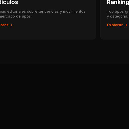
tículos
Rankin
isis editoriales sobre tendencias y movimientos
Top apps gr
 mercado de apps.
y categoría.
lorar →
Explorar →