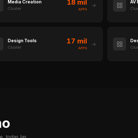
18 mil
Media Creation
AV 
→
Cluster
Clu
APPS
17 mil
Design Tools
Des
→
Cluster
Clu
APPS
mo
e, todas las