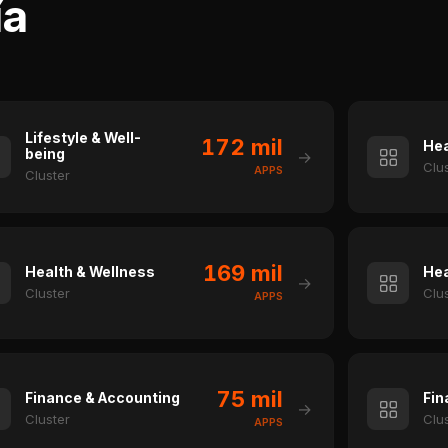
ía
Lifestyle & Well-
172 mil
Hea
being
→
Clu
APPS
Cluster
169 mil
Health & Wellness
Hea
→
Cluster
Clu
APPS
75 mil
Finance & Accounting
Fin
→
Cluster
Clu
APPS