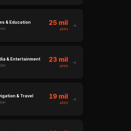
25 mil
s & Education
→
ster
APPS
23 mil
ia & Entertainment
→
ster
APPS
19 mil
igation & Travel
→
ster
APPS