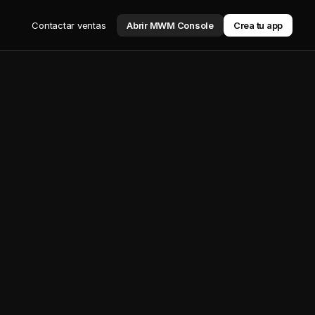
Contactar ventas
Abrir MWM Console
Crea tu app