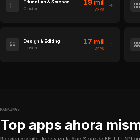
19 mil
Education & Science
→
Cluster
APPS
17 mil
Design & Editing
→
Cluster
APPS
RANKINGS
Top apps ahora mis
Ranking gratuito de hoy en la App Store de EE. UU. (iPhon