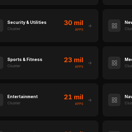
30 mil
Security & Utilities
New
→
Cluster
Clu
APPS
23 mil
Sports & Fitness
Med
→
Cluster
Clu
APPS
21 mil
Entertainment
Nav
→
Cluster
Clu
APPS