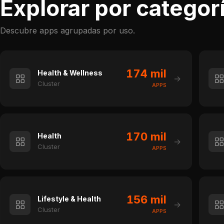
Explorar por categor
Descubre apps agrupadas por uso.
174 mil
Health & Wellness
→
Cluster
APPS
170 mil
Health
→
Cluster
APPS
156 mil
Lifestyle & Health
→
Cluster
APPS