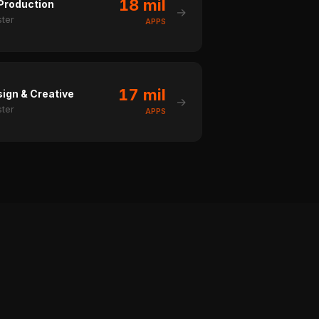
18 mil
Production
→
ster
APPS
17 mil
ign & Creative
→
ster
APPS