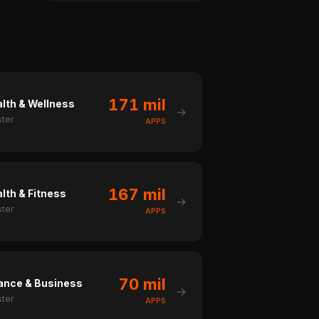
171 mil
lth & Wellness
→
ster
APPS
167 mil
lth & Fitness
→
ster
APPS
70 mil
ance & Business
→
ster
APPS