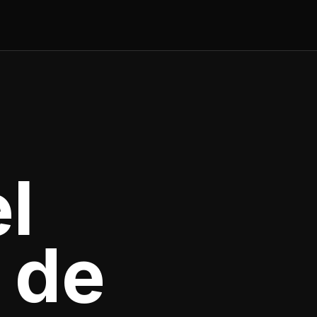
l
 de