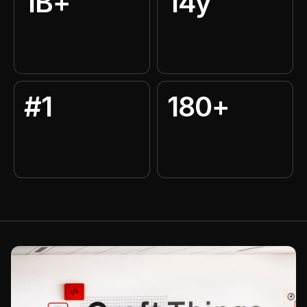
1B+
14y
#1
180+
downloads em apps criados e
de experiencia em publishing
escalados pela MWM
mobile
publisher de apps mundial na
paises alcancados pela
App Store
distribuicao da MWM