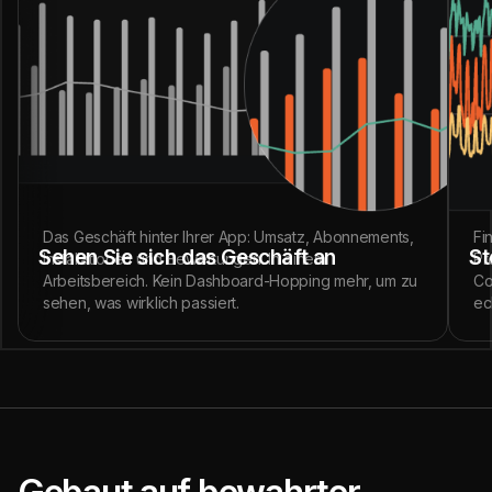
Das Geschäft hinter Ihrer App: Umsatz, Abonnements,
Fi
Sehen Sie sich das Geschäft an
St
Installationen und Bewertungen. In einem
Pr
Arbeitsbereich. Kein Dashboard-Hopping mehr, um zu
Co
sehen, was wirklich passiert.
ec