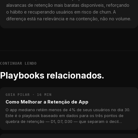
alavancas de retenção mais baratas disponíveis, reforçando
o hábito e recuperando usuários em risco de churn. A
diferença está na relevância e na contenção, não no volume.
CONTINUAR LENDO
Playbooks relacionados.
GUIA PILAR · 16 MIN
Como Melhorar a Retenção de App
O app mediano retém menos de 4% de seus usuários no dia 30.
Este é o playbook baseado em dados para os três pontos de
quebra de retenção — D1, D7, D30 — que separam o decil
superior da longa cauda, com benchmarks reais do catálogo da
MWM.