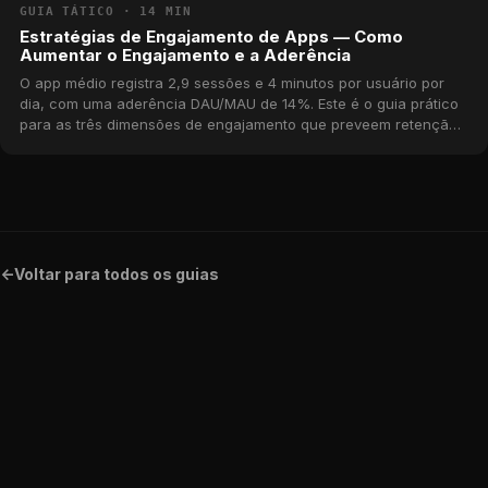
GUIA TÁTICO · 14 MIN
Estratégias de Engajamento de Apps — Como
Aumentar o Engajamento e a Aderência
O app médio registra 2,9 sessões e 4 minutos por usuário por
dia, com uma aderência DAU/MAU de 14%. Este é o guia prático
para as três dimensões de engajamento que preveem retenção
e receita — frequência, profundidade e aderência — com
benchmarks reais do catálogo MWM.
<-
Voltar para todos os guias