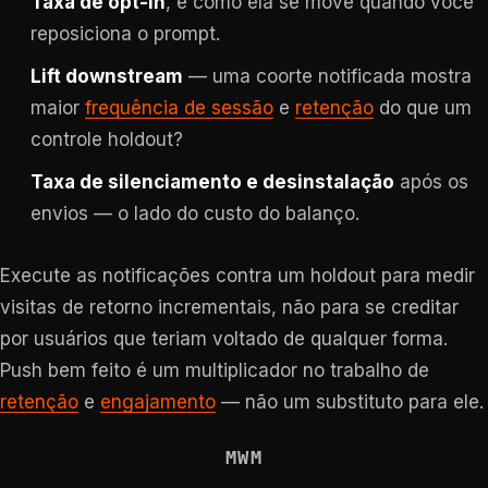
Taxa de opt-in
, e como ela se move quando você
reposiciona o prompt.
Lift downstream
— uma coorte notificada mostra
maior
frequência de sessão
e
retenção
do que um
controle holdout?
Taxa de silenciamento e desinstalação
após os
envios — o lado do custo do balanço.
Execute as notificações contra um holdout para medir
visitas de retorno incrementais, não para se creditar
por usuários que teriam voltado de qualquer forma.
Push bem feito é um multiplicador no trabalho de
retenção
e
engajamento
— não um substituto para ele.
MWM