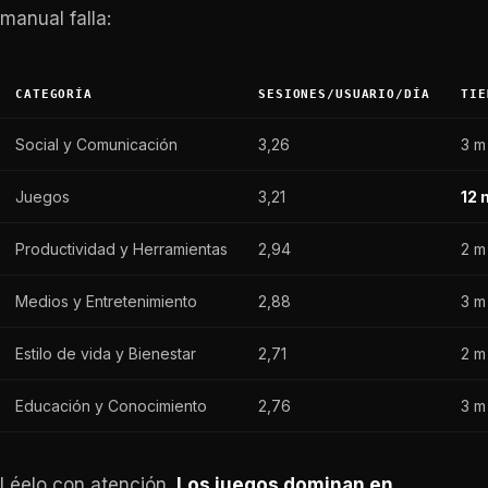
manual falla:
CATEGORÍA
SESIONES/USUARIO/DÍA
TIE
Social y Comunicación
3,26
3 m
Juegos
3,21
12 
Productividad y Herramientas
2,94
2 m
Medios y Entretenimiento
2,88
3 m
Estilo de vida y Bienestar
2,71
2 m
Educación y Conocimiento
2,76
3 m
Léelo con atención.
Los juegos dominan en