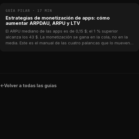
de MWM.
GUÍA PILAR · 17 MIN
Estrategias de monetización de apps: cómo
aumentar ARPDAU, ARPU y LTV
El ARPU mediano de las apps es de 0,15 $; el 1 % superior
alcanza los 43 $. La monetización se gana en la cola, no en la
media. Este es el manual de las cuatro palancas que lo mueven
—conversión, ARPPU, retención y mix— con benchmarks reales
del catálogo de MWM.
<-
Volver a todas las guías