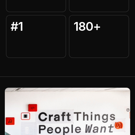
#1
180+
MWMが作り、成長させたアプ
モバイルパブリッシングの専門
リのダウンロード数
性
App Storeにおける世界的アプ
MWMの配信で到達した国
リパブリッシャー