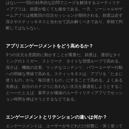
はない——1回の効率的な訪問でニーズを解決するユーティリテ
ィアプリは、頻度が低くても健全である。一方、ソーシャルやゲ
ームアプリは複数回の日次セッションが期待される。頻度は必ず
深さやスティッキネスと合わせて読み解くべきであり、単独で判
断してはならない。
アプリエンゲージメントをどう高めるか？
3つの次元を意図的に動かすことが重要だ。頻度は、適切なタイ
ミングのトリガー、ストリーク、タイトな習慣ループで高める。
深さは、機能の定着、リッチなコンテンツ、パワーユーザー行動
への明確な導線で高める。スティッキネスは、アプリを「たまに
使うもの」から「毎日使うもの」にすることで高める。よくある
失敗は、自分のカテゴリに合わない次元を最適化しようとするこ
と——たとえば、素早さが価値のユーティリティアプリでセッシ
ョン時間を伸ばそうとするなどである。
エンゲージメントとリテンションの違いは何か？
エンゲージメントは、ユーザーが今どれだけ頻繁に・深く使って