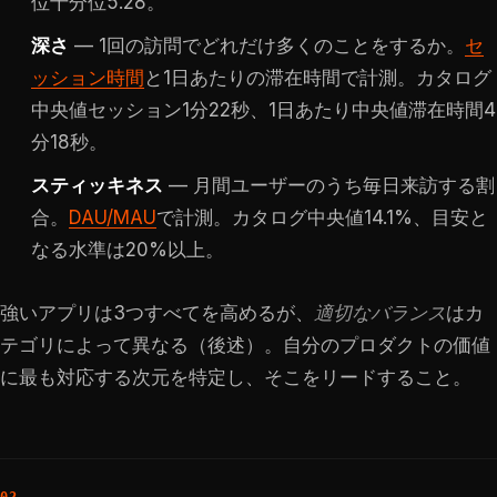
位十分位5.28。
深さ
— 1回の訪問でどれだけ多くのことをするか。
セ
ッション時間
と1日あたりの滞在時間で計測。カタログ
中央値セッション1分22秒、1日あたり中央値滞在時間4
分18秒。
スティッキネス
— 月間ユーザーのうち毎日来訪する割
合。
DAU/MAU
で計測。カタログ中央値14.1%、目安と
なる水準は20%以上。
強いアプリは3つすべてを高めるが、
適切なバランス
はカ
テゴリによって異なる（後述）。自分のプロダクトの価値
に最も対応する次元を特定し、そこをリードすること。