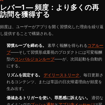
レバー1 — 頻度：より多くの再
訪問を獲得する
頻度は、ユーザーがアプリを開く習慣化した理由を繰り返
し提供することで構築される。
習慣ループを締める。
素早く報酬を得られる
コアルー
プ
——そして習慣形成重視のプロダクトには可変報酬
型の
コンパルジョンループ
——が、次回起動を自動的
にする。
リズムを固定する。
デイリーストリーク
、毎日更新さ
れるコンテンツ、または常設の日次帰還理由が頻度を
生み出す。
価値あるトリガーを使い、罪悪感に訴えない。
適切な
タイミングの
プッシュ通知
と
アプリ内メッセージ
は習