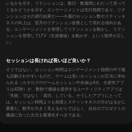
いるかを示す。リテンションは、数日・数週間にわたって戻って
くるかどうかを示す。エンゲージメントは先行指標であり、リテ
ンションはその遅行結果だ——今週のセッション数やスティッキ
ネスの向上は、翌月のリテンション改善として現れる傾向があ
る。エンゲージメントを管理してリテンションを動かし、リテン
ションを管理してLTV（生涯価値）を動かす、という順序が正し
い。
セッションは長ければ長いほど良いか？
そうではない。セッション時間はエンゲージメント指標の中で最
も誤解されやすいものだ。ゲームは長いセッションが正当に求め
られる（カタログのゲームセッション中央値は4分、生産性アプ
リは42秒）が、数秒で価値を提供するユーティリティアプリは
「失敗」ではなく「成功」している。そうしたアプリにとって
は、セッション時間よりも頻度とスティッキネスの方がはるかに
重要だ。数字が大きく見えるからではなく、自分のプロダクトの
価値に合った次元を最適化すべきである。