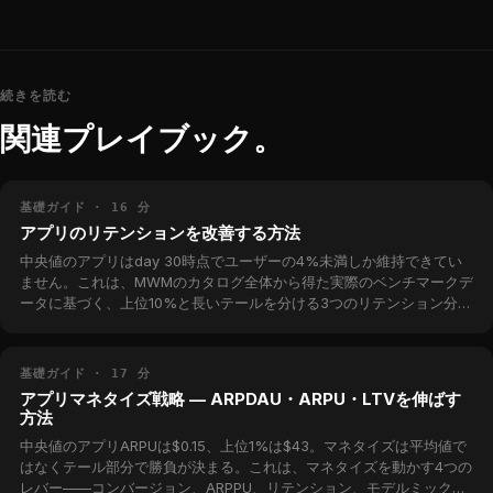
続きを読む
関連プレイブック。
基礎ガイド · 16 分
アプリのリテンションを改善する方法
中央値のアプリはday 30時点でユーザーの4%未満しか維持できてい
ません。これは、MWMのカタログ全体から得た実際のベンチマークデ
ータに基づく、上位10%と長いテールを分ける3つのリテンション分岐
点（D1、D7、D30）に対応したプレイブックです。
基礎ガイド · 17 分
アプリマネタイズ戦略 — ARPDAU・ARPU・LTVを伸ばす
方法
中央値のアプリARPUは$0.15、上位1%は$43。マネタイズは平均値で
はなくテール部分で勝負が決まる。これは、マネタイズを動かす4つの
レバー——コンバージョン、ARPPU、リテンション、モデルミックス