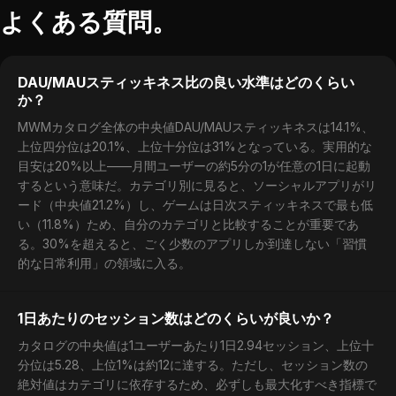
よくある質問。
DAU/MAUスティッキネス比の良い水準はどのくらい
か？
MWMカタログ全体の中央値DAU/MAUスティッキネスは14.1%、
上位四分位は20.1%、上位十分位は31%となっている。実用的な
目安は20%以上——月間ユーザーの約5分の1が任意の1日に起動
するという意味だ。カテゴリ別に見ると、ソーシャルアプリがリ
ード（中央値21.2%）し、ゲームは日次スティッキネスで最も低
い（11.8%）ため、自分のカテゴリと比較することが重要であ
る。30%を超えると、ごく少数のアプリしか到達しない「習慣
的な日常利用」の領域に入る。
1日あたりのセッション数はどのくらいが良いか？
カタログの中央値は1ユーザーあたり1日2.94セッション、上位十
分位は5.28、上位1%は約12に達する。ただし、セッション数の
絶対値はカテゴリに依存するため、必ずしも最大化すべき指標で