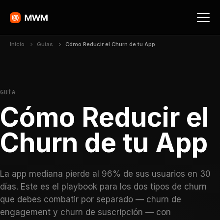
Inicio
Guías
Cómo Reducir el Churn de tu App
GUÍA
Cómo Reducir el
Churn de tu App
La app mediana pierde al 96% de sus usuarios en 30
días. Este es el playbook para los dos tipos de churn
que debes combatir por separado — churn de
engagement y churn de suscripción — con