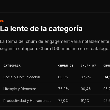
La lente de la categoría
La forma del churn de engagement varía notablemente
según la categoría. Churn D30 mediano en el catálogo:
CATEGORÍA
CHURN D1
CHURN D7
CHU
Social y Comunicación
68,1%
87,7%
94,
Lifestyle y Bienestar
76,3%
90,4%
95,
Productividad y Herramientas
77,0%
91,1%
95,