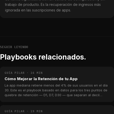
trabajo de producto. Es la recuperación de ingresos más
ignorada en las suscripciones de apps.
SEGUIR LEYENDO
Playbooks relacionados.
GUÍA PILAR · 16 MIN
Cómo Mejorar la Retención de tu App
La app mediana retiene menos del 4% de sus usuarios en el día
30. Este es el playbook basado en datos para los tres puntos de
quiebre de retención — D1, D7, D30 — que separan al decil
superior de la larga cola, con benchmarks reales del catálogo
de MWM.
GUÍA PILAR · 19 MIN