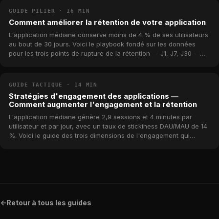
GUIDE PILIER · 16 MIN
Comment améliorer la rétention de votre application
L'application médiane conserve moins de 4 % de ses utilisateurs
au bout de 30 jours. Voici le playbook fondé sur les données
pour les trois points de rupture de la rétention — J1, J7, J30 —
qui distinguent le décile supérieur de la longue traîne, avec de
vrais benchmarks tirés du catalogue MWM.
GUIDE TACTIQUE · 14 MIN
Stratégies d'engagement des applications —
Comment augmenter l'engagement et la rétention
L'application médiane génère 2,9 sessions et 4 minutes par
utilisateur et par jour, avec un taux de stickiness DAU/MAU de 14
%. Voici le guide des trois dimensions de l'engagement qui
prédisent la rétention et le chiffre d'affaires — fréquence,
profondeur et stickiness — avec des benchmarks réels tirés du
catalogue MWM.
<-
Retour à tous les guides