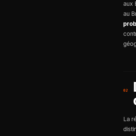
aux 
au Br
pro
cont
géog
La r
dist