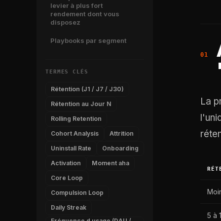
levier à plus fort
rendement dont vous
disposez
Playbooks par segment
TERMES CLÉS
Rétention (J1 / J7 / J30)
La p
Rétention au Jour N
l'un
Rolling Retention
réte
Cohort Analysis
Attrition
Uninstall Rate
Onboarding
Activation
Moment aha
RÉT
Core Loop
Moi
Compulsion Loop
Daily Streak
5 à 
Fréquence d usage (DAU /