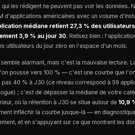
 qui les rédigent ne peuvent pas voir les données. N
d'applications américaines avec un volume d'installa
plication médiane retient 27,3 % des utilisateurs 
ement 3,9 % au jour 30
. Relisez bien : l'applicat
es utilisateurs du jour zéro en l'espace d'un mois.
 semble alarmant, mais c'est la mauvaise lecture. 
l'on pousse vers 100 % — c'est une courbe que l'on i
t pas 40 % à J30 (ce niveau correspond à 59 appli
logue) ; c'est de dépasser la médiane de votre catég
rieur, où la rétention à J30 se situe autour de
10,9 
ent infléchir la courbe jusque-là — en diagnostiquan
lement, et en s'appuyant sur ce que montrent les do