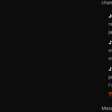
chan
J
r
j
J
m
m
J
p
l
e
Mesu