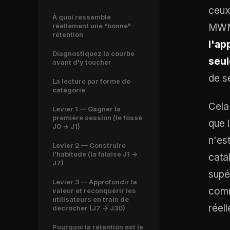
ceux
À quoi ressemble
réellement une "bonne"
MWM 
rétention
l'ap
Diagnostiquez la courbe
seul
avant d'y toucher
de s
La lecture par forme de
catégorie
Cela
Levier 1 — Gagner la
première session (le fossé
que 
J0 → J1)
n'es
Levier 2 — Construire
l'habitude (la falaise J1 →
cata
J7)
supé
Levier 3 — Approfondir la
comm
valeur et reconquérir les
utilisateurs en train de
réel
décrocher (J7 → J30)
Pourquoi la rétention est le