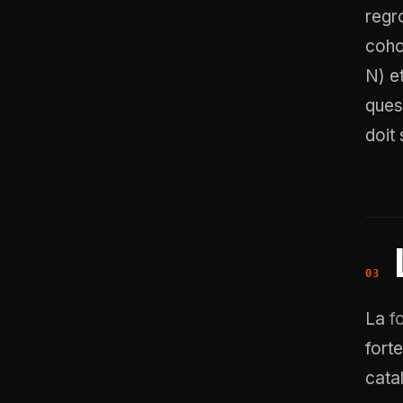
regr
coho
N) e
ques
doit
La
f
fort
cata