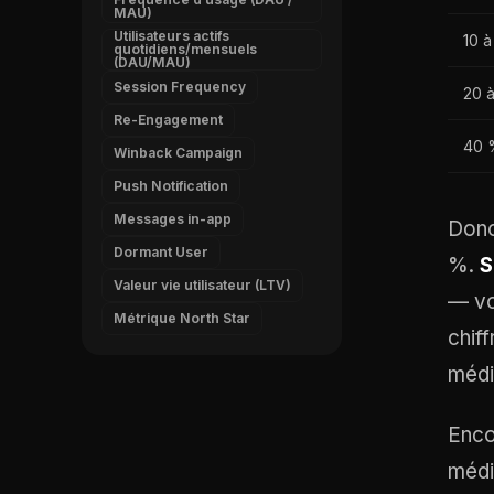
MAU)
Utilisateurs actifs
10 
quotidiens/mensuels
(DAU/MAU)
Session Frequency
20 
Re-Engagement
40 %
Winback Campaign
Push Notification
Messages in-app
Donc
Dormant User
%.
S
Valeur vie utilisateur (LTV)
— vo
Métrique North Star
chif
médi
Enco
médi