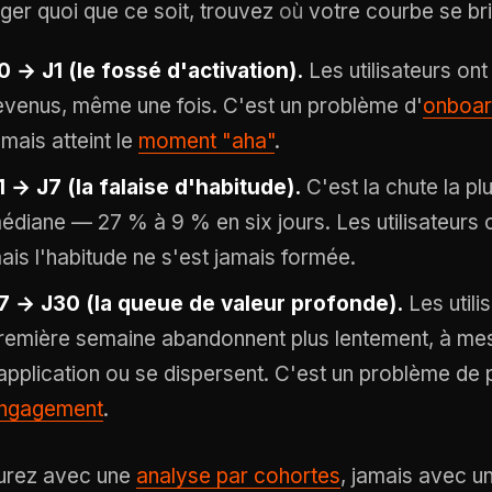
ger quoi que ce soit, trouvez
où
votre courbe se bri
0 → J1 (le fossé d'activation).
Les utilisateurs ont
evenus, même une fois. C'est un problème d'
onboar
amais atteint le
moment "aha"
.
1 → J7 (la falaise d'habitude).
C'est la chute la pl
édiane — 27 % à 9 % en six jours. Les utilisateurs on
ais l'habitude ne s'est jamais formée.
7 → J30 (la queue de valeur profonde).
Les utili
remière semaine abandonnent plus lentement, à mesu
'application ou se dispersent. C'est un problème de
ngagement
.
rez avec une
analyse par cohortes
, jamais avec 