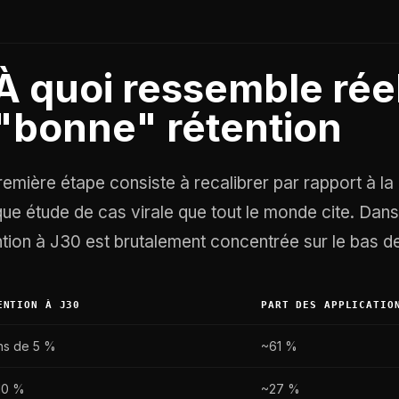
À quoi ressemble rée
"bonne" rétention
remière étape consiste à recalibrer par rapport à la 
ique étude de cas virale que tout le monde cite. Dan
ntion à J30 est brutalement concentrée sur le bas de 
ENTION À J30
PART DES APPLICATIO
ns de 5 %
~61 %
10 %
~27 %