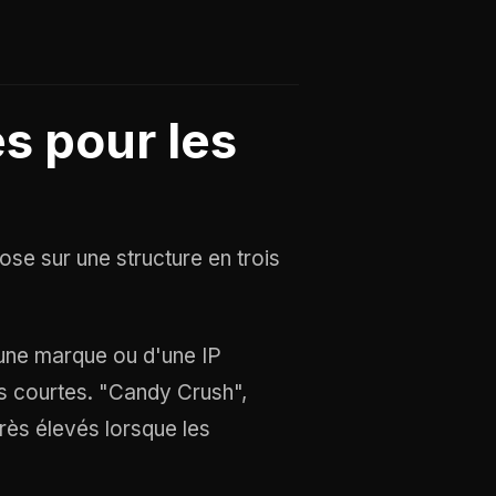
s pour les
ose sur une structure en trois
'une marque ou d'une IP
es courtes. "Candy Crush",
rès élevés lorsque les