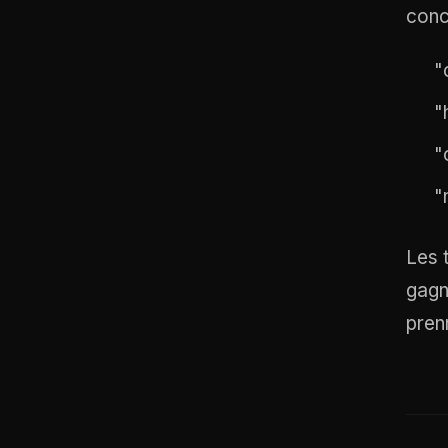
conc
"
"
"
"
Les 
gagn
prenn