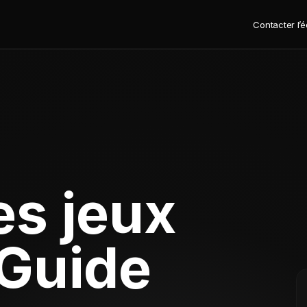
Contacter l’
es jeux
Guide