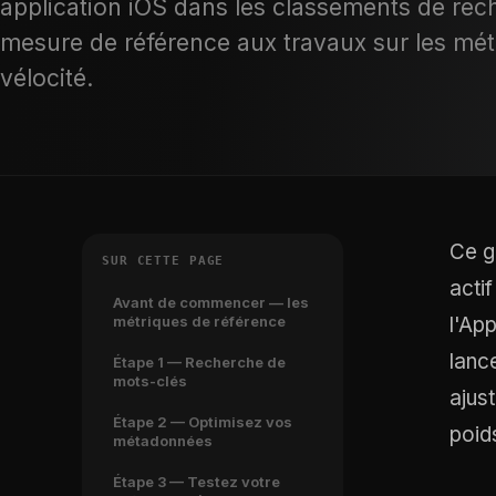
application iOS dans les classements de rec
mesure de référence aux travaux sur les méta
vélocité.
Ce g
SUR CETTE PAGE
acti
Avant de commencer — les
métriques de référence
l'Ap
lanc
Étape 1 — Recherche de
mots-clés
ajus
Étape 2 — Optimisez vos
poid
métadonnées
Étape 3 — Testez votre