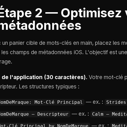
Étape 2 — Optimisez 
métadonnées
 un panier cible de mots-clés en main, placez les m
 les champs de métadonnées iOS. L'objectif est un
rage.
de l'application (30 caractères).
Votre mot-clé pr
ripteur. Les structures typiques :
— ex. :
NomDeMraque: Mot-Clé Principal
Strides
— ex. :
NomDeMarque — Descripteur
Calm — Medit
— ex. :
Mot-Clé Principal by NomDeMarque
Medit