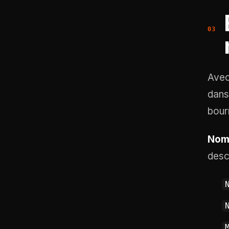
Avec
dans
bour
Nom 
desc