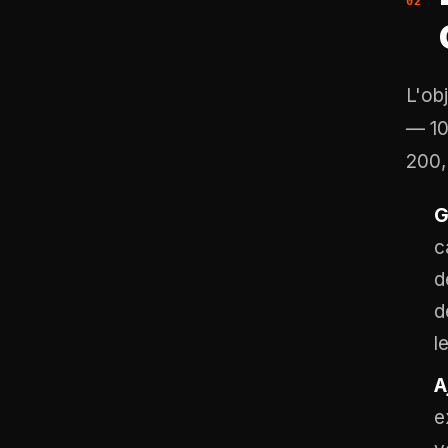
L'ob
— 10
200,
G
c
d
d
l
A
e