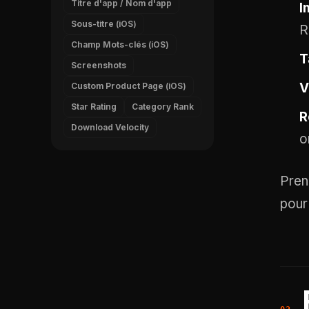
Titre d'app / Nom d'app
I
Sous-titre (iOS)
R
Champ Mots-clés (iOS)
T
Screenshots
V
Custom Product Page (iOS)
Star Rating
Category Rank
R
Download Velocity
o
Pren
pour