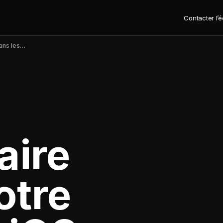
Contacter l’
Comment faire remonter votre application iOS dans les classements de l'App Store : guide étape par étape
aire
otre