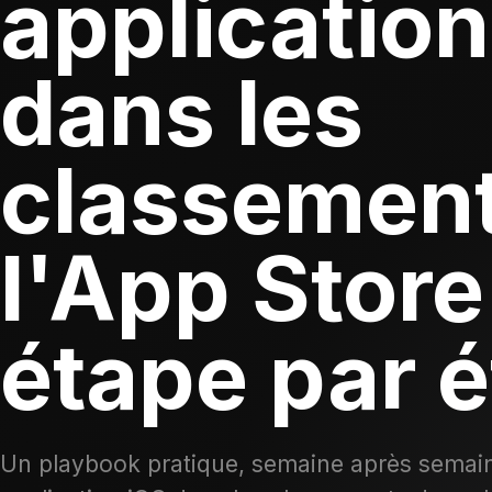
application
dans les
classement
l'App Store
étape par 
Un playbook pratique, semaine après semaine