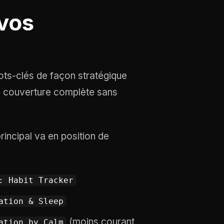
vos
ots-clés de façon stratégique
e couverture complète sans
incipal va en position de
: Habit Tracker
ation & Sleep
(moins courant
ation by Calm