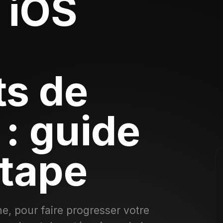
 iOS
s de
 : guide
étape
, pour faire progresser votre