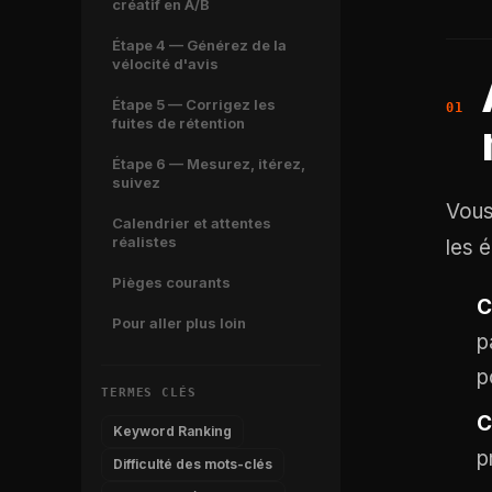
créatif en A/B
Étape 4 — Générez de la
vélocité d'avis
Étape 5 — Corrigez les
fuites de rétention
Étape 6 — Mesurez, itérez,
suivez
Vous
Calendrier et attentes
réalistes
les 
Pièges courants
C
Pour aller plus loin
p
p
TERMES CLÉS
C
Keyword Ranking
p
Difficulté des mots-clés