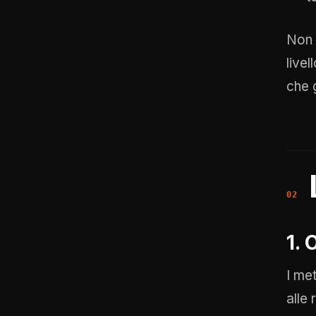
Non c
livel
che g
1.
I me
alle