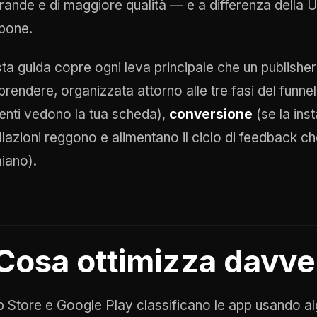
grande e di maggiore qualità — e a differenza della U
pone.
ta guida copre ogni leva principale che un publish
rendere, organizzata attorno alle tre fasi del funne
utenti vedono la tua scheda),
conversione
(se la ins
llazioni reggono e alimentano il ciclo di feedback che
iano).
Cosa ottimizza davve
p Store e Google Play classificano le app usando alg