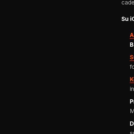
cade
Su i
A
B
S
f
K
i
P
M
D
s