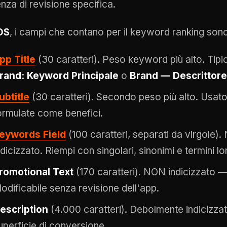
nza di revisione specifica.
OS
, i campi che contano per il keyword ranking son
pp Title
(30 caratteri). Peso keyword più alto. Tip
rand: Keyword Principale
o
Brand — Descrittore
ubtitle
(30 caratteri). Secondo peso più alto. Usa
ormulate come benefici.
eywords Field
(100 caratteri, separati da virgole).
ndicizzato. Riempi con singolari, sinonimi e termini lon
romotional Text
(170 caratteri). NON indicizzato —
odificabile senza revisione dell'app.
escription
(4.000 caratteri). Debolmente indicizza
uperficie di conversione.