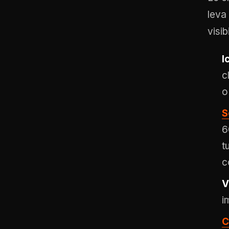
leva 
visib
I
c
o
S
6
t
c
V
i
C