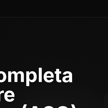
ompleta
re