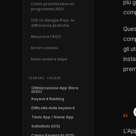
più 
Come prioritizzare un
programma ASO
com
iOS vs Google Play: le
differenze pratiche
Ques
Misurare l'ASO
comp
Errori comuni
gli 
insta
Dove andare dopo
prem
TERMINI CHIAVE
Ottimizzazione App Store
(ASO)
Keyword Ranking
Difficoltà delle keyword
Titolo App / Nome App
Sottotitolo (iOS)
L'Ap
Campo Keywords (iOS)