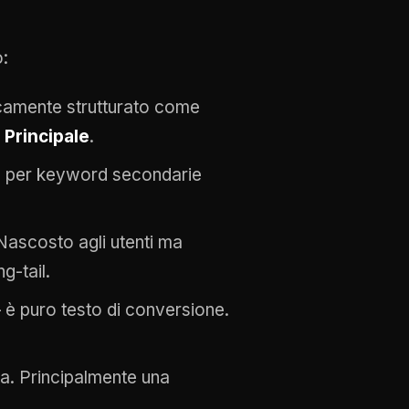
o:
icamente strutturato come
 Principale
.
to per keyword secondarie
 Nascosto agli utenti ma
g-tail.
 è puro testo di conversione.
ta. Principalmente una