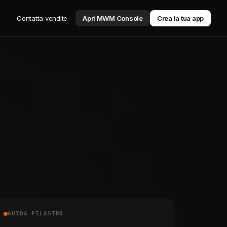
Contatta vendite
Apri MWM Console
Crea la tua app
GUIDA PILASTRO