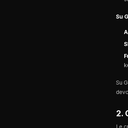
Su G
A
S
F
k
Su G
devo
2. 
Le c