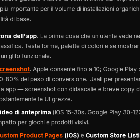
più importante per il volume di installazioni organic
ilità di base.
cona dell'app
. La prima cosa che un utente vede nei r
lassifica. Testa forme, palette di colori e se mostra
 un glifo funzionale.
creenshot
. Apple consente fino a 10; Google Play da
0-80% del peso di conversione. Usali per presentare 
ua app — screenshot con didascalie e breve copy d
ostantemente le UI grezze.
ideo di anteprima
(iOS 15-30s, Google Play 30-120
mpatto per giochi e prodotti visivi.
ustom Product Pages
(iOS)
e
Custom Store List