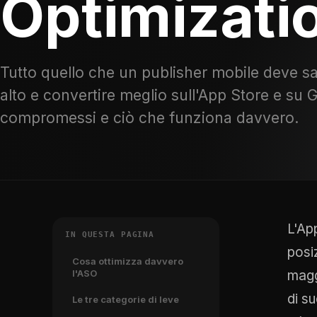
Optimizati
Tutto quello che un publisher mobile deve sa
alto e convertire meglio sull'App Store e su G
compromessi e ciò che funziona davvero.
L'Ap
IN QUESTA PAGINA
posiz
Cosa ottimizza davvero
l'ASO
maggi
di s
Le tre categorie di leve