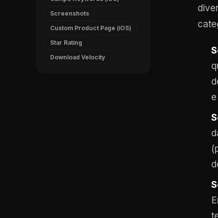
dive
Screenshots
categ
Custom Product Page (iOS)
Star Rating
S
Download Velocity
q
d
e
S
d
(
d
S
E
t