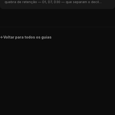
quebra de retenção — D1, D7, D30 — que separam o decil
superior da longa cauda, com benchmarks reais do catálogo da
MWM.
<-
Voltar para todos os guias