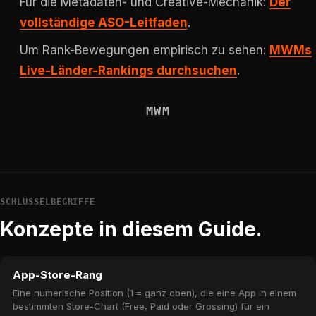
Für die Metadaten- und Creative-Mechanik:
Der
vollständige ASO-Leitfaden
.
Um Rank-Bewegungen empirisch zu sehen:
MWMs
Live-Länder-Rankings durchsuchen
.
MWM
SCHLÜSSELBEGRIFFE
Konzepte in diesem Guide.
App-Store-Rang
Eine numerische Position (1 = ganz oben), die eine App in einem
bestimmten Store-Chart (Free, Paid oder Grossing) für ein