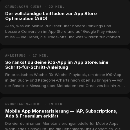
GRUNDLAGEN-GUIDE · 22 MIN.
Der vollständige Leitfaden zur App Store
Optimization (ASO)
Alles, was ein Mobile Publisher über höhere Rankings und
bessere Conversion im App Store und auf Google Play wissen
muss — die Hebel, die Trade-offs und was wirklich funktioniert.
ANLEITUNG · 17 MIN.
So rankst du deine iOS-App im App Store: Eine
Schritt-für-Schritt-Anleitung
Ein praktisches Woche-für-Woche-Playbook, um deine iOS-App
in den Such- und Kategorie-Charts nach oben zu bringen — von
der Baseline-Messung über Metadaten und Creatives bis hin zur
Velocity-Arbeit.
GRUNDLAGEN-GUIDE · 19 MIN.
Mobile App Monetarisierung — IAP, Subscriptions,
Ads & Freemium erklärt
Die vier dominanten Monetarisierungsmodelle für Mobile Apps,
wann jedes sinnvoll ist und die Benchmark-Unit-Economics, die