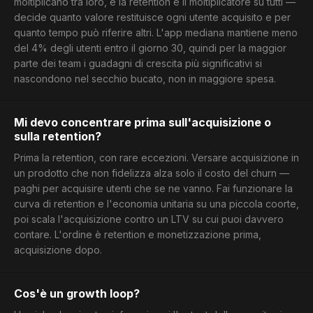
moltiplicano tra loro, e la retention è il moltiplicatore su tutti —
decide quanto valore restituisce ogni utente acquisito e per
quanto tempo può riferire altri. L'app mediana mantiene meno
del 4% degli utenti entro il giorno 30, quindi per la maggior
parte dei team i guadagni di crescita più significativi si
nascondono nel secchio bucato, non in maggiore spesa.
Mi devo concentrare prima sull'acquisizione o
sulla retention?
Prima la retention, con rare eccezioni. Versare acquisizione in
un prodotto che non fidelizza alza solo il costo del churn —
paghi per acquisire utenti che se ne vanno. Fai funzionare la
curva di retention e l'economia unitaria su una piccola coorte,
poi scala l'acquisizione contro un LTV su cui puoi davvero
contare. L'ordine è retention e monetizzazione prima,
acquisizione dopo.
Cos'è un growth loop?