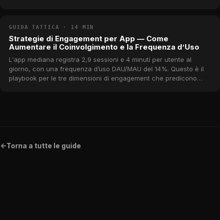
ARPPU, retention e mix — con benchmark reali dal catalogo
MWM.
GUIDA TATTICA · 14 MIN
Strategie di Engagement per App — Come
Aumentare il Coinvolgimento e la Frequenza d’Uso
L'app mediana registra 2,9 sessioni e 4 minuti per utente al
giorno, con una frequenza d’uso DAU/MAU del 14%. Questo è il
playbook per le tre dimensioni di engagement che predicono
retention e ricavi — frequenza, profondità e frequenza d’uso —
con benchmark reali dal catalogo MWM.
<-
Torna a tutte le guide