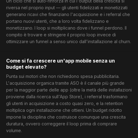
Un ciclo che si auto-rinforza in cui l'output della crescita si
riversa nel proprio input — gli utenti fidelizzati e monetizzati
generano ricavi che finanziano l'acquisizione e i referral che
portano nuovi utenti, che a loro volta fidelizzano e
monetizzano. I loop si moltiplicano dove i funnel perdono. Il
compito è trovare e stringere il proprio loop invece di
ottimizzare un funnel a senso unico dall'installazione al churn.
Come si fa crescere un'app mobile senza un
budget elevato?
Punta sui motori che non richiedono spesa pubblicitaria.
L'acquisizione organica tramite ASO è il canale più grande
per la maggior parte delle app (oltre la metà delle installazioni
proviene dalla ricerca sull'App Store), i referral trasformano
gli utenti in acquisizione a costo quasi zero, e la retention
moltiplica ogni installazione che ottieni. Un budget ridotto
impone la disciplina che costruisce comunque una crescita
duratura, ovvero correggere il loop prima di comprare
volume.