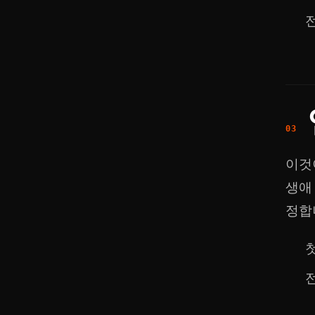
이것
생애
정합
첫