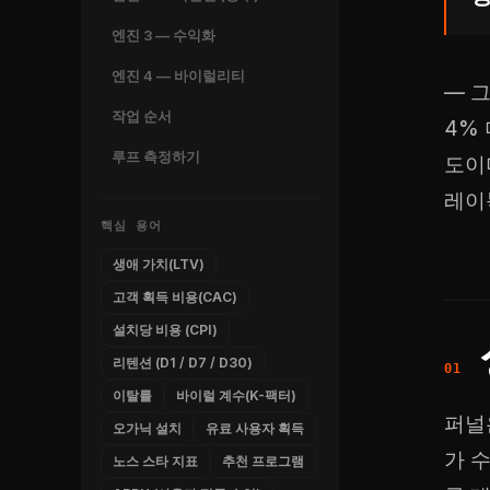
엔진 3 — 수익화
엔진 4 — 바이럴리티
— 
작업 순서
4%
루프 측정하기
도이
레이
핵심 용어
생애 가치(LTV)
고객 획득 비용(CAC)
설치당 비용 (CPI)
리텐션 (D1 / D7 / D30)
이탈률
바이럴 계수(K-팩터)
퍼널
오가닉 설치
유료 사용자 획득
가 
노스 스타 지표
추천 프로그램