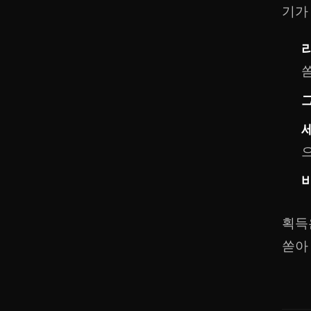
기가
세
획득
쏟아