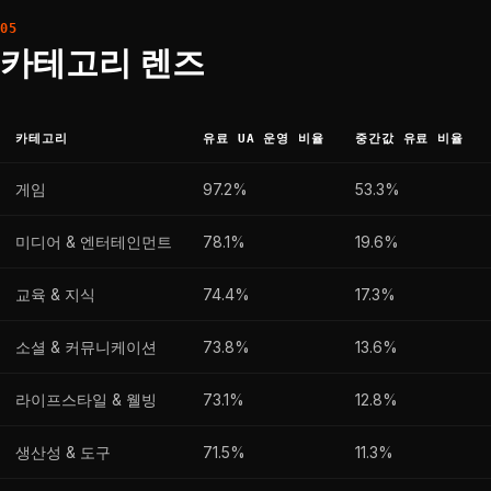
카테고리 렌즈
카테고리
유료 UA 운영 비율
중간값 유료 비율
게임
97.2%
53.3%
미디어 & 엔터테인먼트
78.1%
19.6%
교육 & 지식
74.4%
17.3%
소셜 & 커뮤니케이션
73.8%
13.6%
라이프스타일 & 웰빙
73.1%
12.8%
생산성 & 도구
71.5%
11.3%