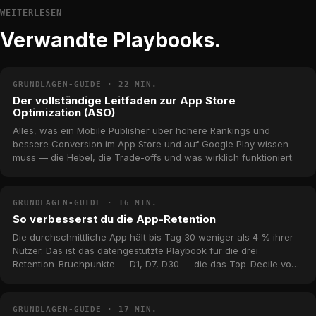
WEITERLESEN
Verwandte Playbooks.
GRUNDLAGEN-GUIDE · 22 MIN.
Der vollständige Leitfaden zur App Store
Optimization (ASO)
Alles, was ein Mobile Publisher über höhere Rankings und
bessere Conversion im App Store und auf Google Play wissen
muss — die Hebel, die Trade-offs und was wirklich funktioniert.
GRUNDLAGEN-GUIDE · 16 MIN.
So verbesserst du die App-Retention
Die durchschnittliche App hält bis Tag 30 weniger als 4 % ihrer
Nutzer. Das ist das datengestützte Playbook für die drei
Retention-Bruchpunkte — D1, D7, D30 — die das Top-Decile vom
Long Tail trennen, mit echten Benchmarks aus dem MWM-
Katalog.
GRUNDLAGEN-GUIDE · 17 MIN.