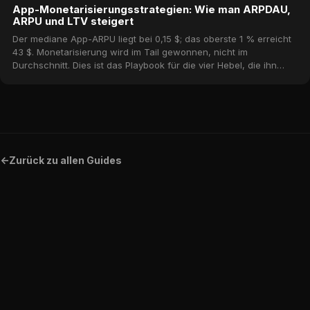
App-Monetarisierungsstrategien: Wie man ARPDAU,
ARPU und LTV steigert
Der mediane App-ARPU liegt bei 0,15 $; das oberste 1 % erreicht
43 $. Monetarisierung wird im Tail gewonnen, nicht im
Durchschnitt. Dies ist das Playbook für die vier Hebel, die ihn
bewegen — Conversion, ARPPU, Retention und Mix — mit realen
Benchmarks aus dem MWM-Katalog.
<-
Zurück zu allen Guides