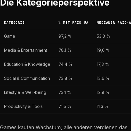
Die Kategorieperspektive
KATEGORIE
% MIT PAID UA
MEDIANER PAID-
Game
97,2 %
53,3 %
Media & Entertainment
78,1 %
19,6 %
Education & Knowledge
74,4 %
17,3 %
Social & Communication
73,8 %
13,6 %
Lifestyle & Well-being
73,1 %
12,8 %
Productivity & Tools
71,5 %
11,3 %
Games kaufen Wachstum; alle anderen verdienen das