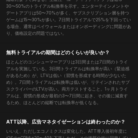
30〜50%のトライアル転換率を示す。エンターテインメントや
デートアプリは50〜70%が多く、サブスクリプション層を持つ
ゲームは15〜30%が多い。7日間トライアルで25%を下回ってい
る場合、通常はペイウォールまたはオンボーディングに問題があ
り、価格設定の問題ではない。
無料トライアルの期間はどのくらいが良いか？
ほとんどのコンシューマーアプリは3日間または7日間のトライ
アルを実施している。3日間トライアルは転換率が高い（緊迫感
があるため）が、LTVは低い（習慣を形成する時間が少ないた
め）。7日間トライアルは転換率は低いが、リテインされたサブ
スクライバーのLTVが高い。両方テストすること。1ヶ月トライ
アルは、習慣の形成が最初の3〜7日間に起き、その後に減衰す
るため、ほとんどの縦断では転換率が低くなる。
ATT以降、広告マネタイゼーションは終わったのか？
いいえ、ただしエコノミクスは変化した。ATT導入後初年度に
iOSのeCPMは20〜40%下落したが、その後部分的に回復してい