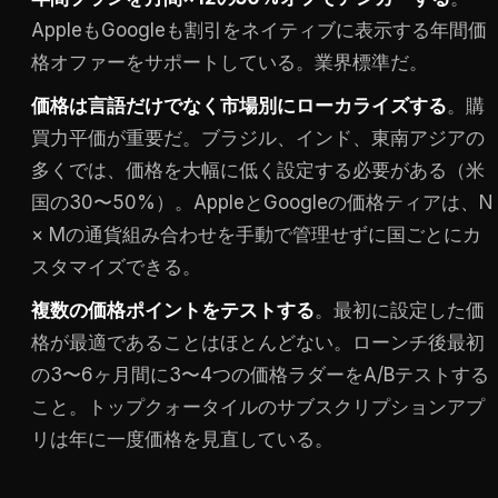
AppleもGoogleも割引をネイティブに表示する年間価
格オファーをサポートしている。業界標準だ。
価格は言語だけでなく市場別にローカライズする
。購
買力平価が重要だ。ブラジル、インド、東南アジアの
多くでは、価格を大幅に低く設定する必要がある（米
国の30〜50%）。AppleとGoogleの価格ティアは、N
× Mの通貨組み合わせを手動で管理せずに国ごとにカ
スタマイズできる。
複数の価格ポイントをテストする
。最初に設定した価
格が最適であることはほとんどない。ローンチ後最初
の3〜6ヶ月間に3〜4つの価格ラダーをA/Bテストする
こと。トップクォータイルのサブスクリプションアプ
リは年に一度価格を見直している。