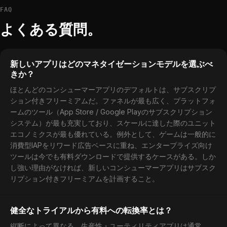
FAQ
よくある質問。
新しいアプリはどのマネタイゼーションモデルを選ぶべ
きか？
ほとんどのコンシューマーアプリのデフォルトは、サブスクリプ
ション付きフリーミアムだ。ファネルが最も広く、プラットフォ
ームのツール（App Store / Google Playのサブスクリプション
システム）が最も充実しており、スケールに達した際のユニット
エコノミクスが最も優れている。例外として、ゲームは一般的に
消費型IAPをリワード広告ベースに重ね、エンタープライズ向け
ツールは今でも有料ダウンロードで提供するケースがある。しか
し強い理由がなければ、新しいコンシューマーアプリはサブスク
リプション付きフリーミアムを計画すること。
健全なトライアルから有料への転換率とは？
縦断によって異なる。生産性・ユーティリティアプリは通常