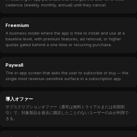
cadence (weekly, monthly, annual) until they cancel.
Freemium
A business model where the app is free to install and use at a
baseline level, with premium features, ad removal, or higher
quotas gated behind a one-time or recurring purchase.
Paywall
The in-app screen that asks the user to subscribe or buy — the
single most revenue-sensitive surface in a subscription app.
導入オファー
サブスクリプションオファー（通常は無料トライアルまたは初期割
引）で、対象製品を過去に購読したことのないユーザーのみが利用で
きる。