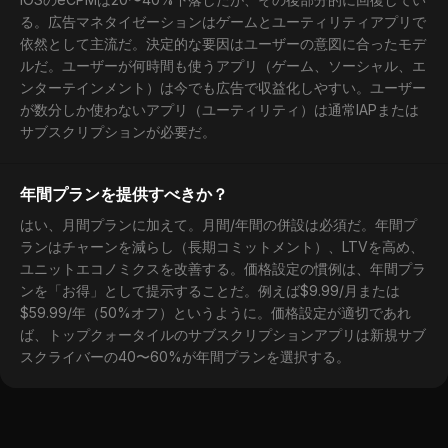
る。広告マネタイゼーションはゲームとユーティリティアプリで
依然として主流だ。決定的な要因はユーザーの意図に合ったモデ
ルだ。ユーザーが何時間も使うアプリ（ゲーム、ソーシャル、エ
ンターテインメント）は今でも広告で収益化しやすい。ユーザー
が数分しか使わないアプリ（ユーティリティ）は通常IAPまたは
サブスクリプションが必要だ。
年間プランを提供すべきか？
はい、月間プランに加えて。月間/年間の併設は必須だ。年間プ
ランはチャーンを減らし（長期コミットメント）、LTVを高め、
ユニットエコノミクスを改善する。価格設定の慣例は、年間プラ
ンを「お得」として提示することだ。例えば$9.99/月または
$59.99/年（50%オフ）というように。価格設定が適切であれ
ば、トップクォータイルのサブスクリプションアプリは新規サブ
スクライバーの40〜60%が年間プランを選択する。