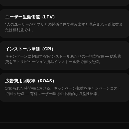
ユーザー生涯価値（LTV）
1人のユーザーがアプリとの関係全体で生み出すと見込まれる総収益ま
たは粗利益です。
インストール単価（CPI）
キャンペーンに起因する1インストールあたりの平均支払額 — 総広告
費をアトリビューション済みインストール数で割った値。
広告費用回収率（ROAS）
定められた時間軸における、キャンペーン収益をキャンペーンコスト
で割った値 — 有料ユーザー獲得の中核的な収益性比率。