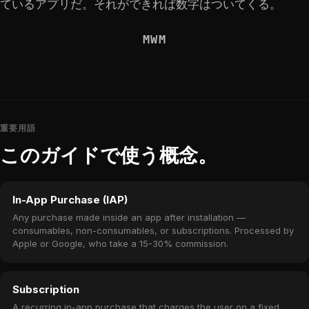
ているアプリだ。それができれば数字はついてくる。
MWM
重要用語
このガイドで使う概念。
In-App Purchase (IAP)
Any purchase made inside an app after installation —
consumables, non-consumables, or subscriptions. Processed by
Apple or Google, who take a 15-30% commission.
Subscription
A recurring in-app purchase that charges the user on a fixed