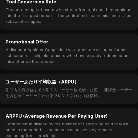
Trial Conversion Rate
The percentage of users who start a free trial and then continue
into the first paid period — the central unit-economics metric for
subscription apps.
Promotional Offer
A discount Apple or Google lets you grant to existing or former
subscribers — eligible to users who have already redeemed an
intro offer on the product.
ユーザーあたり平均収益（ARPU）
期間内の総収益をその期間のユーザー数で割った値 — 非課金ユーザー
を含む全ユーザーにわたるブレンドされた収益指標。
ARPPU (Average Revenue Per Paying User)
Total revenue divided by the number of users who paid at least
once in the period — the monetization-per-payer metric,
excluding free-tier dilution.