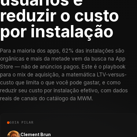
reduzir o custo
por instalação
Para a maioria dos apps, 62% das instalações são
orgânicas e mais da metade vem da busca na App
Store — não de anúncios pagos. Este é o playbook
para o mix de aquisição, a matemática LTV-versus-
custo que limita o que você pode gastar, e como
reduzir seu custo por instalação efetivo, com dados
reais de canais do catálogo da MWM.
GUIA PILAR
Clement Brun