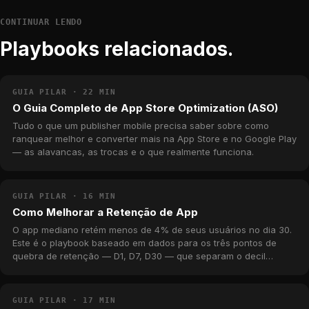
CONTINUAR LENDO
Playbooks relacionados.
GUIA PILAR · 22 MIN
O Guia Completo de App Store Optimization (ASO)
Tudo o que um publisher mobile precisa saber sobre como
ranquear melhor e converter mais na App Store e no Google Play
— as alavancas, as trocas e o que realmente funciona.
GUIA PILAR · 16 MIN
Como Melhorar a Retenção de App
O app mediano retém menos de 4% de seus usuários no dia 30.
Este é o playbook baseado em dados para os três pontos de
quebra de retenção — D1, D7, D30 — que separam o decil
superior da longa cauda, com benchmarks reais do catálogo da
MWM.
GUIA PILAR · 17 MIN