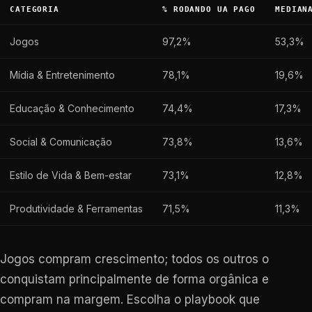
CATEGORIA
% RODANDO UA PAGO
MEDIAN
Jogos
97,2%
53,3%
Mídia & Entretenimento
78,1%
19,6%
Educação & Conhecimento
74,4%
17,3%
Social & Comunicação
73,8%
13,6%
Estilo de Vida & Bem-estar
73,1%
12,8%
Produtividade & Ferramentas
71,5%
11,3%
Jogos compram crescimento; todos os outros o
conquistam principalmente de forma orgânica e
compram na margem. Escolha o playbook que