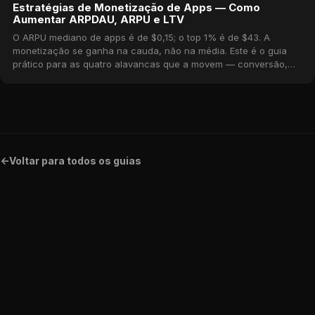
Estratégias de Monetização de Apps — Como
Aumentar ARPDAU, ARPU e LTV
O ARPU mediano de apps é de $0,15; o top 1% é de $43. A
monetização se ganha na cauda, não na média. Este é o guia
prático para as quatro alavancas que a movem — conversão,
ARPPU, retenção e mix — com benchmarks reais do catálogo
MWM.
<-
Voltar para todos os guias