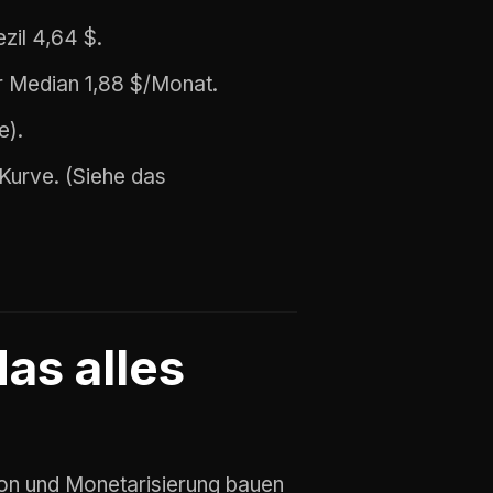
zil 4,64 $.
r Median 1,88 $/Monat.
e).
Kurve. (Siehe das
das alles
ion und Monetarisierung bauen