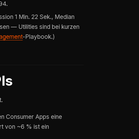
94.
ion 1 Min. 22 Sek., Median
en — Utilities sind bei kurzen
agement
-Playbook.)
Is
t.
en Consumer Apps eine
t von ~6 % ist ein