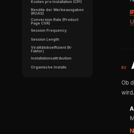
Kosten pro Installation (CPI)
Rendite der Werbeausgaben
I
(ROAS)
Conversion Rate (Product
U
Page CVR)
Session Frequency
Session Length
Viralitätskoeffizient (K-
Faktor)
Installationsattribution
Organische Installs
Ob d
wird
A
M
N