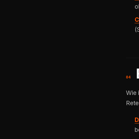
o
C
(
Wie 
Rete
D
b