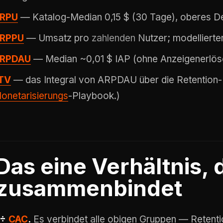
RPU
— Katalog-Median 0,15 $ (30 Tage), oberes De
RPPU
— Umsatz pro
zahlenden
Nutzer; modellierte
RPDAU
— Median ~0,01 $ IAP (ohne Anzeigenerlös
TV
— das Integral von ARPDAU über die Retention-
onetarisierungs
-Playbook.)
Das eine Verhältnis, 
zusammenbindet
÷
CAC
.
Es verbindet alle obigen Gruppen — Retent