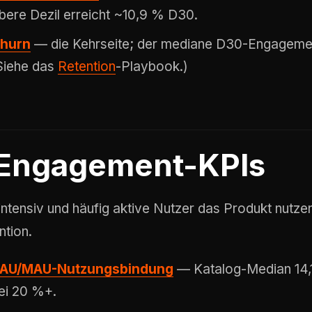
bere Dezil erreicht ~10,9 % D30.
hurn
— die Kehrseite; der mediane D30-Engagement
Siehe das
Retention
-Playbook.)
Engagement-KPIs
intensiv und häufig aktive Nutzer das Produkt nutzen
ntion.
AU/MAU-Nutzungsbindung
— Katalog-Median 14,1 
ei 20 %+.