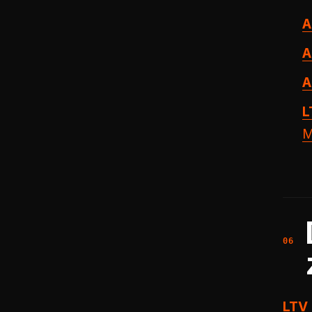
A
A
A
L
M
LTV