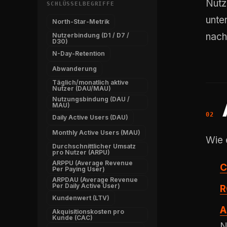
Nutze
SCHLÜSSELBEGRIFFE
unte
North-Star-Metrik
nach
Nutzerbindung (D1 / D7 /
D30)
N-Day-Retention
Abwanderung
Täglich/monatlich aktive
Nutzer (DAU/MAU)
Nutzungsbindung (DAU /
MAU)
Daily Active Users (DAU)
Monthly Active Users (MAU)
Wie 
Durchschnittlicher Umsatz
pro Nutzer (ARPU)
ARPPU (Average Revenue
C
Per Paying User)
ARPDAU (Average Revenue
Per Daily Active User)
R
Kundenwert (LTV)
A
Akquisitionskosten pro
Kunde (CAC)
N