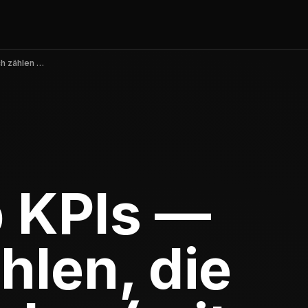
Mobile App KPIs — Die Kennzahlen, die wirklich zählen (mit Benchmarks)
 KPIs —
hlen, die