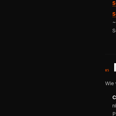
S
S
~
S
Wie 
C
n
P