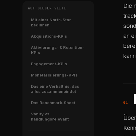
Die 
AUF DIESER SEITE
trac
Mit einer North-Star
beginnen
sond
an e
Akquisitions-KPIs
bere
Aktivierungs- & Retention-
KPIs
kanns
Engagement-KPIs
Monetarisierungs-KPIs
Das eine Verhältnis, das
alles zusammenbindet
Das Benchmark-Sheet
Vanity vs.
Über
handlungsrelevant
Kenn