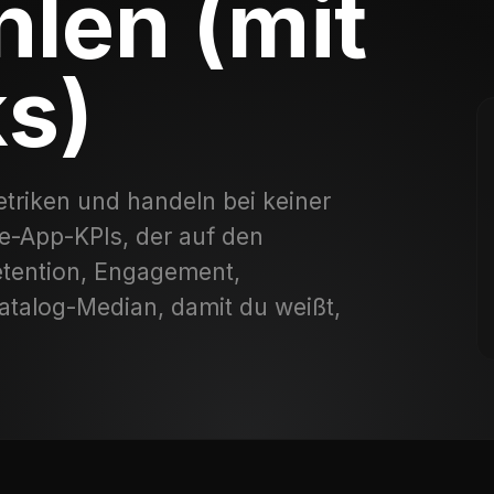
hlen (mit
s)
triken und handeln bei keiner
le-App-KPIs, der auf den
etention, Engagement,
atalog-Median, damit du weißt,