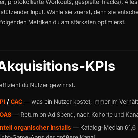
r, protokollierte Workouts, gespielte Tracks). Alles 
rstützender Input. Wähle sie zuerst, denn sie entsch
folgenden Metriken du am stärksten optimierst.
Akquisitions-KPIs
effizient du Nutzer gewinnst.
PI
/
CAC
— was ein Nutzer kostet, immer im Verhält
OAS
— Return on Ad Spend, nach Kohorte und Kana
nteil organischer Installs
— Katalog-Median 61,6 %
icht-Game-Apps der größere Kanal.