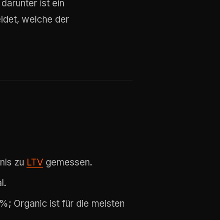
darunter ist ein
eidet, welche der
nis zu
LTV
gemessen.
l.
; Organic ist für die meisten